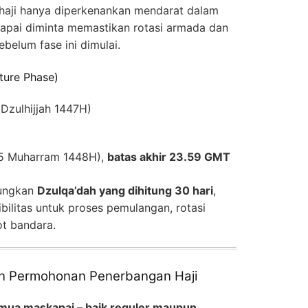
haji hanya diperkenankan mendarat dalam
kapai diminta memastikan rotasi armada dan
ebelum fase ini dimulai.
ture Phase)
Dzulhijjah 1447H)
5 Muharram 1448H),
batas akhir 23.59 GMT
tungkan
Dzulqa’dah yang dihitung 30 hari
,
bilitas untuk proses pemulangan, rotasi
ot bandara.
an Permohonan Penerbangan Haji
mua maskapai – baik reguler maupun