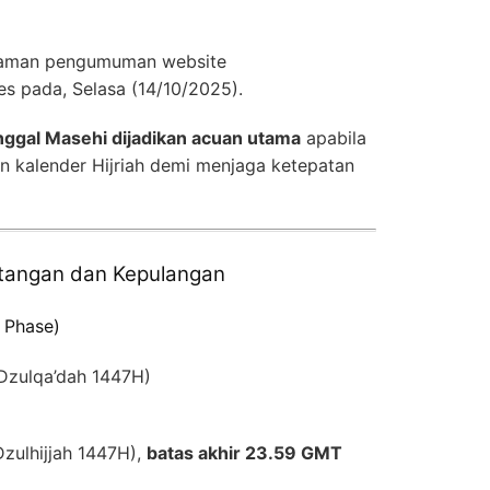
 laman pengumuman website
es pada, Selasa (14/10/2025).
nggal Masehi dijadikan acuan utama
apabila
an kalender Hijriah demi menjaga ketepatan
tangan dan Kepulangan
l Phase)
Dzulqa’dah 1447H)
zulhijjah 1447H),
batas akhir 23.59 GMT