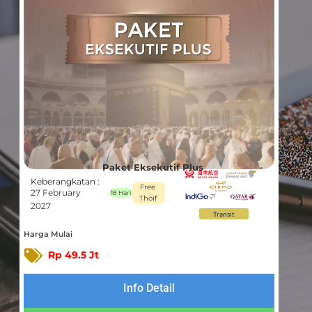
Paket Eksekutif Plus
Keberangkatan :
Free
27 February
18 Hari
Thoif
2027
Transit
Harga Mulai
Rp 49.5 Jt
Info Detail