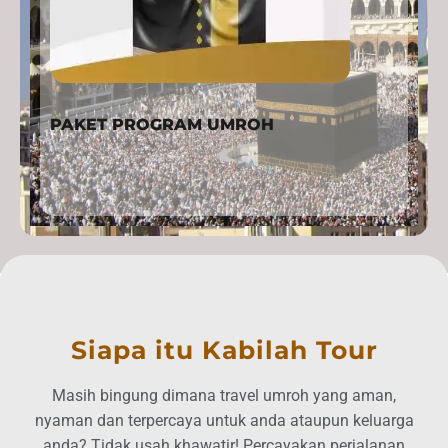
PAKET PROGRAM UMROH
PROG
Siapa itu Kabilah Tour
Masih bingung dimana travel umroh yang aman,
nyaman dan terpercaya untuk anda ataupun keluarga
anda? Tidak usah khawatir! Percayakan perjalanan